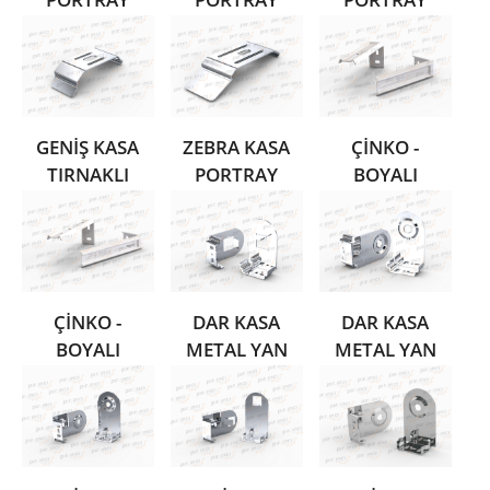
GENİŞ KASA
ZEBRA KASA
ÇİNKO -
TIRNAKLI
PORTRAY
BOYALI
PORTRAY
METAL L
AYAK
ÇİNKO -
DAR KASA
DAR KASA
BOYALI
METAL YAN
METAL YAN
METAL L
AYAK TAKIM
AYAK TAKIM
AYAK
SAG PR05 2
SOL PR05 1