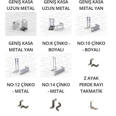
GENİŞ KASA
GENİŞ KASA
GENİŞ KASA
UZUN METAL
UZUN METAL
METAL YAN
YAN AYAK
YAN AYAK
AYAK TAKIM
TAKI
TAKI
GENİŞ KASA
NO:8 ÇİNKO -
NO:10 ÇİNKO
METAL YAN
BOYALI
- BOYALI
AYAK TAKIM
METAL PERDE
METAL PERDE
RAYI
RAYI
TAKMATİK
TAKMATİK
Z AYAK
PERDE RAYI
NO:12 ÇİNKO
NO:14 ÇİNKO
TAKMATİK
- METAL
- METAL
NO:8 ÇİNKO
PERDE RAYI
PERDE RAYI
ÜRÜN KOD:
TAKMATİK
TAKMATİK
PR09-1