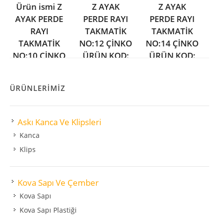
Ürün ismi Z
Z AYAK
Z AYAK
AYAK PERDE
PERDE RAYI
PERDE RAYI
RAYI
TAKMATİK
TAKMATİK
TAKMATİK
NO:12 ÇİNKO
NO:14 ÇİNKO
NO:10 ÇİNKO
ÜRÜN KOD:
ÜRÜN KOD:
ÜRÜN KOD:
PR09-3
PR09-4
PR09-2
ÜRÜNLERİMİZ
Askı Kanca Ve Klipsleri
Kanca
Klips
Kova Sapı Ve Çember
Kova Sapı
Kova Sapı Plastiği