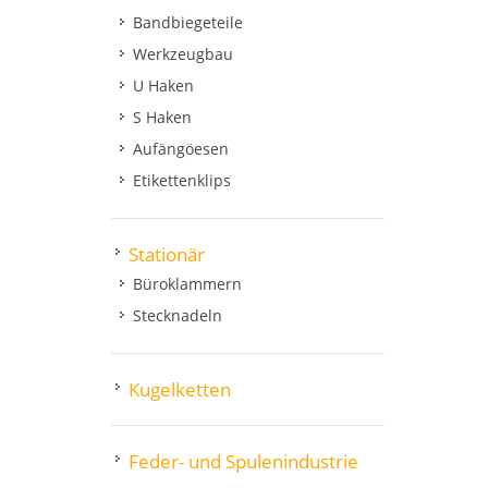
Bandbiegeteile
Werkzeugbau
U Haken
S Haken
Aufängöesen
Etikettenklips
Stationär
Büroklammern
Stecknadeln
Kugelketten
Feder- und Spulenindustrie