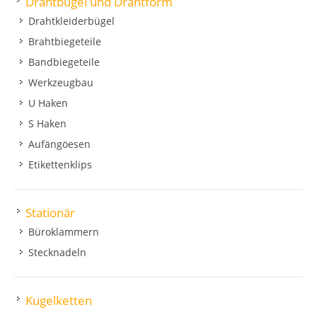
Drahtbügel und Drahtform
Drahtkleiderbügel
Brahtbiegeteile
Bandbiegeteile
Werkzeugbau
U Haken
S Haken
Aufängöesen
Etikettenklips
Stationär
Büroklammern
Stecknadeln
Kugelketten