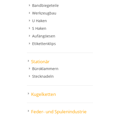
Bandbiegeteile
Werkzeugbau
U Haken
S Haken
Aufängöesen
Etikettenklips
Stationär
Büroklammern
Stecknadeln
Kugelketten
Feder- und Spulenindustrie